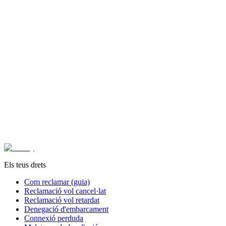
¿Tu vuelo encaja?
Si la verificación dice que sí, AviFly gestiona toda la reclamación
por ti. Solo cobramos 15 % + IVA si recuperamos tu compensación.
Sin pago adelantado.
Empezar mi reclamación
Empezar reclamación gratis
Sin pagar nada por adelantado
Els teus drets
Com reclamar (guia)
Reclamació vol cancel·lat
Reclamació vol retardat
Denegació d'embarcament
Connexió perduda