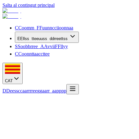
Salta al contingut principal
C
C
o
o
m
m
F
F
u
u
n
n
c
c
i
i
o
o
n
n
a
a
E
E
l
l
s
s
t
t
e
e
u
u
s
s
d
d
r
r
e
e
t
t
s
s
S
S
o
o
b
b
r
r
e
e
A
A
v
v
i
i
F
F
l
l
y
y
C
C
o
o
n
n
t
t
a
a
c
c
t
t
e
e
CAT
D
D
e
e
s
s
c
c
a
a
r
r
r
r
e
e
g
g
a
a
r
r
a
a
p
p
p
p
Verificación gratuita · EU261 / 2004
Verifica si tu vuelo tiene
compensación
En 30 segundos sabrás si te corresponden 250 €, 400 € o 600 €
según el Reglamento europeo EU261/2004. Sin registro, sin coste y