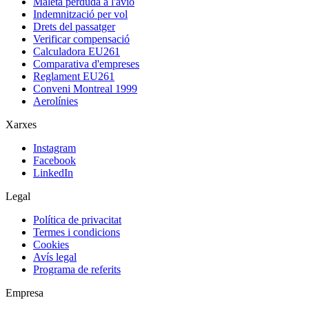
Maleta perduda a l'avió
Indemnització per vol
Drets del passatger
Verificar compensació
Calculadora EU261
Comparativa d'empreses
Reglament EU261
Conveni Montreal 1999
Aerolínies
Xarxes
Instagram
Facebook
LinkedIn
Legal
Política de privacitat
Termes i condicions
Cookies
Avís legal
Programa de referits
Empresa