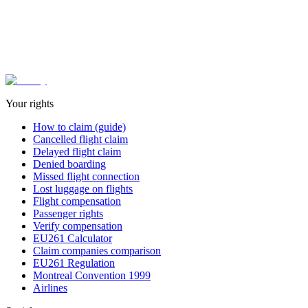
¿Reclamar solo o con empresa? Guía para decidir →
Derechos del pasajero aéreo en España →
Comparadora oficial de AviFly →
Your rights
How to claim (guide)
Cancelled flight claim
Delayed flight claim
Denied boarding
Missed flight connection
Lost luggage on flights
Flight compensation
Passenger rights
Verify compensation
EU261 Calculator
Claim companies comparison
EU261 Regulation
Montreal Convention 1999
Airlines