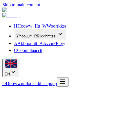
Skip to main content
H
H
o
o
w
w
I
I
t
t
W
W
o
o
r
r
k
k
s
s
Y
Y
o
o
u
u
r
r
R
R
i
i
g
g
h
h
t
t
s
s
A
A
b
b
o
o
u
u
t
t
A
A
v
v
i
i
F
F
l
l
y
y
C
C
o
o
n
n
t
t
a
a
c
c
t
t
EN
D
D
o
o
w
w
n
n
l
l
o
o
a
a
d
d
a
a
p
p
p
p
Confianza y Fiabilidad
28 de mayo de 2026
· 8 min de lectura
¿AviFly es fiable? Registro legal,
garantías y riesgos reales (2026)