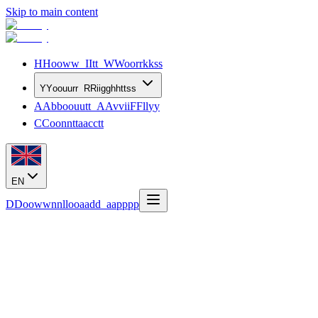
Skip to main content
H
H
o
o
w
w
I
I
t
t
W
W
o
o
r
r
k
k
s
s
Y
Y
o
o
u
u
r
r
R
R
i
i
g
g
h
h
t
t
s
s
A
A
b
b
o
o
u
u
t
t
A
A
v
v
i
i
F
F
l
l
y
y
C
C
o
o
n
n
t
t
a
a
c
c
t
t
EN
D
D
o
o
w
w
n
n
l
l
o
o
a
a
d
d
a
a
p
p
p
p
December 27, 2024
How to claim compensation for delayed flig
Revisado por
José Romero Lara